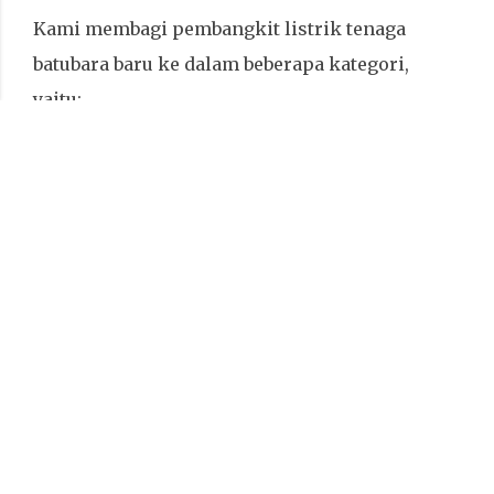
Kami membagi pembangkit listrik tenaga
batubara baru ke dalam beberapa kategori,
yaitu:
proyek-proyek yang telah beroperasi sejak
tahun 2019; proyek-proyek yang sedang dalam
tahap
konstruksi; dan proyek-proyek yang sudah
diumumkan oleh para pengembang. Data ini
tidak
termasuk proyek yang terdaftar sebagai proyek
yang ditangguhkan atau dibatalkan, meskipun
pengembang secara teratur mengaktifkan
kembali proyek yang sudah lama tidak aktif
atau